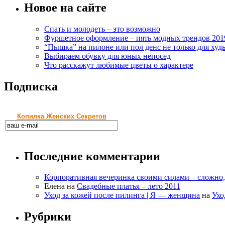
Новое на сайте
Спать и молодеть – это возможно
Фуршетное оформление – пять модных трендов 201
“Пышка” на пилоне или пол денс не только для худ
Выбираем обувку для юных непосед
Что расскажут любимые цветы о характере
Подписка
Копилка Женских Секретов
Последние комментарии
Корпоративная вечеринка своими силами – сложно
Елена
на
Свадебные платья – лето 2011
Уход за кожей после пилинга | Я — женщина
на
Ухо
Рубрики