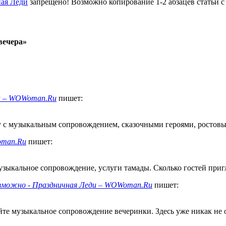
ая Леди
запрещено! Возможно копирование 1-2 абзацев статьи с
вечера»
ди – WOWoman.Ru
пишет:
у с музыкальным сопровождением, сказочными героями, ростовыми
oman.Ru
пишет:
музыкальное сопровождение, услуги тамады. Сколько гостей пригла
возможно - Праздничная Леди – WOWoman.Ru
пишет:
те музыкальное сопровождение вечеринки. Здесь уже никак не 