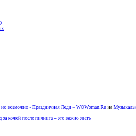
9
ых
, но возможно - Праздничная Леди – WOWoman.Ru
на
Музыкальн
д за кожей после пилинга – это важно знать