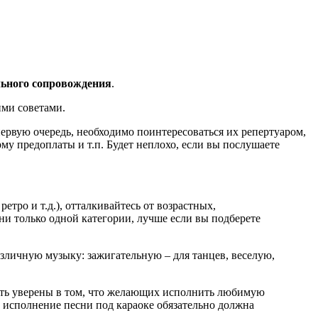
ьного сопровождения
.
ими советами.
первую очередь, необходимо поинтересоваться их репертуаром,
му предоплаты и т.п. Будет неплохо, если вы послушаете
тро и т.д.), отталкивайтесь от возрастных,
ни только одной категории, лучше если вы подберете
азличную музыку: зажигательную – для танцев, веселую,
быть уверены в том, что желающих исполнить любимую
 исполнение песни под караоке обязательно должна