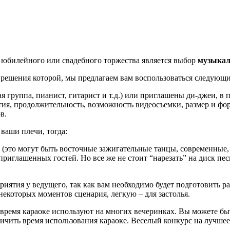
юбилейного или свадебного торжества является выбор
музыкал
для решения которой, мы предлагаем вам воспользоваться следующ
 группа, пианист, гитарист и т.д.) или приглашены ди-джеи, в 
ия, продолжительность, возможность видеосъемки, размер и фор
в.
ваши плечи, тогда:
это могут быть восточные зажигательные танцы, современные, ре
иглашенных гостей. Но все же не стоит “нарезать” на диск пес
иятия у ведущего, так как вам необходимо будет подготовить р
екоторых моментов сценария, легкую – для застолья.
ее время караоке используют на многих вечеринках. Вы можете 
ничить время использования караоке. Веселый конкурс на лучшее