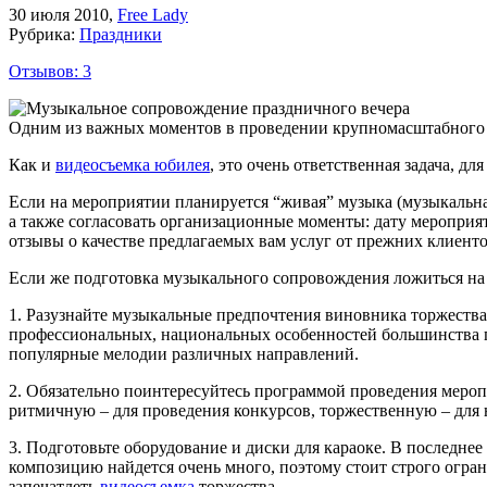
30 июля 2010
,
Free Lady
Рубрика:
Праздники
Отзывов: 3
Одним из важных моментов в проведении крупномасштабного 
Как и
видеосъемка юбилея
, это очень ответственная задача, 
Если на мероприятии планируется “живая” музыка (музыкальная
а также согласовать организационные моменты: дату мероприят
отзывы о качестве предлагаемых вам услуг от прежних клиенто
Если же подготовка музыкального сопровождения ложиться на 
1. Разузнайте музыкальные предпочтения виновника торжества (
профессиональных, национальных особенностей большинства пр
популярные мелодии различных направлений.
2. Обязательно поинтересуйтесь программой проведения меропр
ритмичную – для проведения конкурсов, торжественную – для н
3. Подготовьте оборудование и диски для караоке. В последн
композицию найдется очень много, поэтому стоит строго огра
запечатлеть
видеосъемка
торжества.