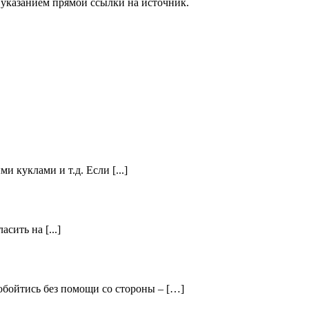
 указанием прямой ссылки на источник.
 куклами и т.д. Если [...]
сить на [...]
обойтись без помощи со стороны – […]