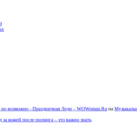
9
ых
, но возможно - Праздничная Леди – WOWoman.Ru
на
Музыкальн
д за кожей после пилинга – это важно знать