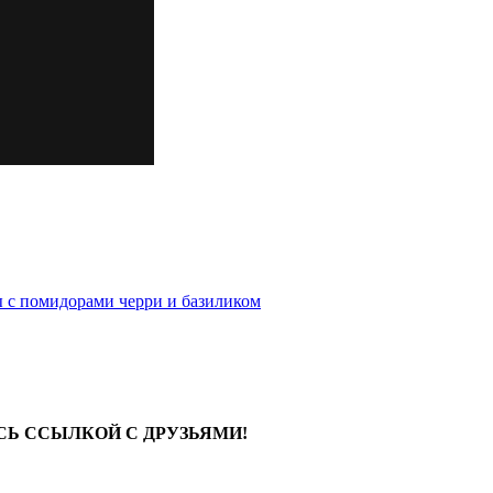
ы с помидорами черри и базиликом
СЬ ССЫЛКОЙ С ДРУЗЬЯМИ!