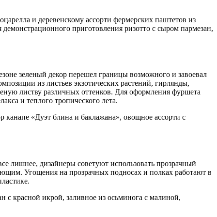
моцарелла и деревенскому ассорти фермерских паштетов из
я демонстрационного приготовления ризотто с сыром пармезан,
 сезоне зеленый декор перешел границы возможного и завоевал
омпозиции из листьев экзотических растений, гирлянды,
леную листву различных оттенков. Для оформления фуршета
лакса и теплого тропического лета.
р канапе «Дуэт блина и баклажана», овощное ассорти с
все лишнее, дизайнеры советуют использовать прозрачный
ляющим. Угощения на прозрачных подносах и полках работают в
пластике.
н с красной икрой, заливное из осьминога с малиной,