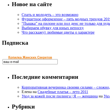
Новое на сайте
Спать и молодеть – это возможно
Фуршетное оформление – пять модных трендов 201
“Пышка” на пилоне или пол денс не только для худ
Выбираем обувку для юных непосед
Что расскажут любимые цветы о характере
Подписка
Копилка Женских Секретов
Последние комментарии
Корпоративная вечеринка своими силами – сложно
Елена
на
Свадебные платья – лето 2011
Уход за кожей после пилинга | Я — женщина
на
Ухо
Рубрики