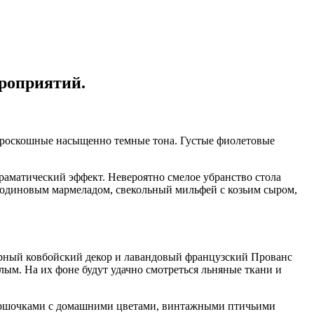
ероприятий.
– роскошные насыщенно темные тона. Густые фиолетовые
раматический эффект. Невероятно смелое убранство стола
родиновым мармеладом, свекольный мильфей с козьим сыром,
орный ковбойский декор и лавандовый французский Прованс
лым. На их фоне будут удачно смотреться льняные ткани и
горшочками с домашними цветами, винтажными птичьими