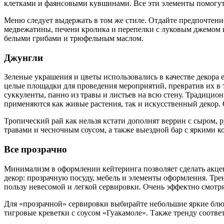
клетками и фаянсовыми кувшинами. Все эти элементы помогут 
Меню следует выдержать в том же стиле. Отдайте предпочтени
медвежатины, печени кролика и перепелки с луковым джемом и
белыми грибами и трюфельным маслом.
Джунгли
Зеленые украшения и цветы использовались в качестве декора 
целые площадки для проведения мероприятий, превратив их в т
суккуленты, панно из травы и листьев на всю стену. Традиц
применяются как живые растения, так и искусственный декор. 
Тропический рай как нельзя кстати дополнят веррин с сыром, 
травами и чесночным соусом, а также выездной бар с яркими к
Все прозрачно
Минимализм в оформлении кейтеринга позволяет сделать акцен
декор: прозрачную посуду, мебель и элементы оформления. Тр
пользу невесомой и легкой сервировки. Очень эффектно смотр
Для «прозрачной» сервировки выбирайте небольшие яркие блюда
тигровые креветки с соусом «Гуакамоле». Также тренду соотве