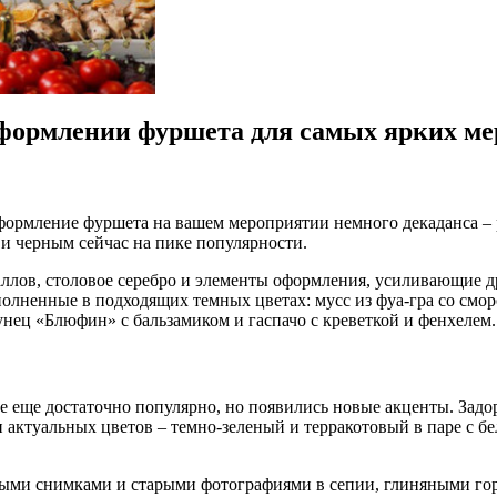
оформлении фуршета для самых ярких м
оформление фуршета на вашем мероприятии немного декаданса 
 и черным сейчас на пике популярности.
аллов, столовое серебро и элементы оформления, усиливающие д
олненные в подходящих темных цветах: мусс из фуа-гра со смо
нец «Блюфин» с бальзамиком и гаспачо с креветкой и фенхелем.
 еще достаточно популярно, но появились новые акценты. Зад
актуальных цветов – темно-зеленый и терракотовый в паре с бе
елыми снимками и старыми фотографиями в сепии, глиняными 