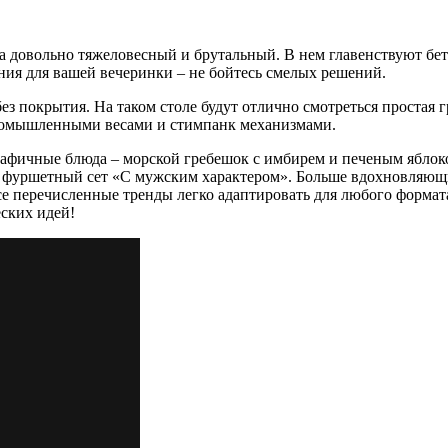
а довольно тяжеловесный и брутальный. В нем главенствуют бето
ия для вашей вечеринки – не бойтесь смелых решений.
ез покрытия. На таком столе будут отлично смотреться простая 
промышленными весами и стимпанк механизмами.
рафичные блюда – морской гребешок с имбирем и печеным яблок
й фуршетный сет «С мужским характером». Больше вдохновляющ
все перечисленные тренды легко адаптировать для любого форма
ских идей!