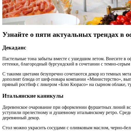
Узнайте о пяти актуальных трендах в 
Декаданс
Пастельные тона забыты вместе с ушедшим летом. Внесите в 
оттенки, благородный бургундский в сочетании с темно-серым
С такими цветами безупречно сочетаются декор из темных мет
дополнят блюда от шеф-повара компании «Министерство», вып
пряный ростбиф с ликером «Блю Кюрасо» на сырном облаке, ту
Итальянские каникулы
Деревенское очарование при оформлении фуршетных линий все
уступили прелестному и душевному итальянскому ретро. Среди 
деревянный декор.
Стол можно украсить сосудами с оливковым маслом, черно-б