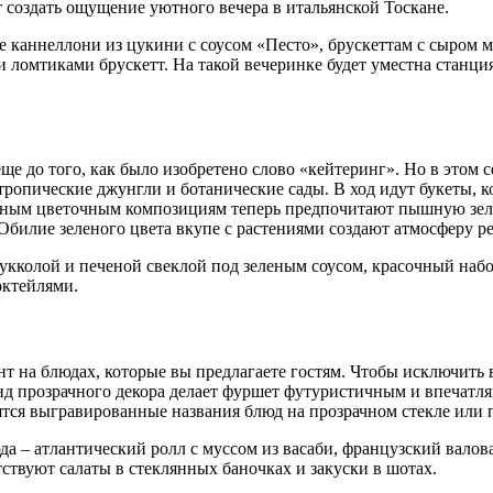
создать ощущение уютного вечера в итальянской Тоскане.
е каннеллони из цукини с соусом «Песто», брускеттам с сыром 
 ломтиками брускетт. На такой вечеринке будет уместна станци
еще до того, как было изобретено слово «кейтеринг». Но в этом
ропические джунгли и ботанические сады. В ход идут букеты, к
ионным цветочным композициям теперь предпочитают пышную зе
Обилие зеленого цвета вкупе с растениями создают атмосферу ре
рукколой и печеной свеклой под зеленым соусом, красочный набо
октейлями.
т на блюдах, которые вы предлагаете гостям. Чтобы исключить 
енд прозрачного декора делает фуршет футуристичным и впечат
ятся выгравированные названия блюд на прозрачном стекле или 
 – атлантический ролл с муссом из васаби, французский валова
тствуют салаты в стеклянных баночках и закуски в шотах.