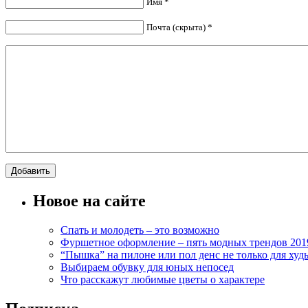
Имя *
Почта (скрыта) *
Новое на сайте
Спать и молодеть – это возможно
Фуршетное оформление – пять модных трендов 201
“Пышка” на пилоне или пол денс не только для худ
Выбираем обувку для юных непосед
Что расскажут любимые цветы о характере