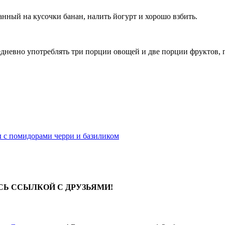
анный на кусочки банан, налить йогурт и хорошо взбить.
невно употреблять три порции овощей и две порции фруктов, по
ы с помидорами черри и базиликом
СЬ ССЫЛКОЙ С ДРУЗЬЯМИ!