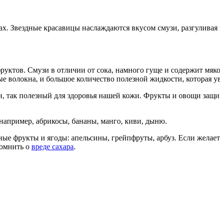
ах. Звездные красавицы наслаждаются вкусом смузи, разгуливая
руктов. Смузи в отличии от сока, намного гуще и содержит мяко
волокна, и большое количество полезной жидкости, которая ув
н, так полезный для здоровья нашей кожи. Фрукты и овощи защищ
например, абрикосы, бананы, манго, киви, дыню.
ые фрукты и ягоды: апельсины, грейпфруты, арбуз. Если желаете
помнить о
вреде сахара
.