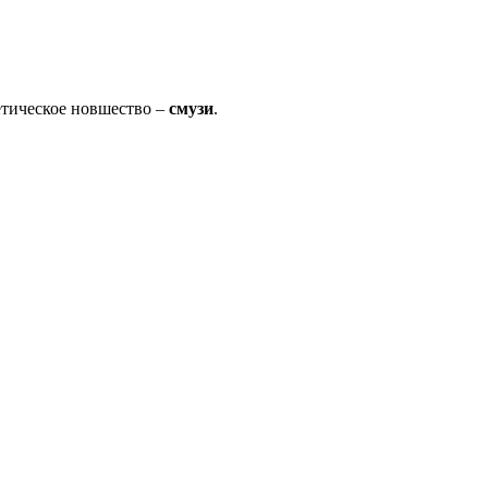
етическое новшество –
смузи
.