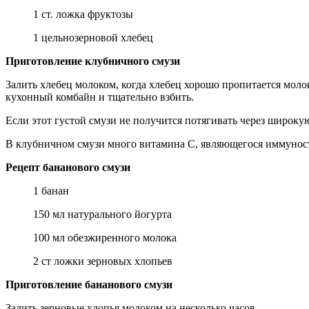
1 ст. ложка фруктозы
1 цельнозерновой хлебец
Приготовление клубничного смузи
Залить хлебец молоком, когда хлебец хорошо пропитается молок
кухонный комбайн и тщательно взбить.
Если этот густой смузи не получится потягивать через широку
В клубничном смузи много витамина С, являющегося иммунос
Рецепт бананового смузи
1 банан
150 мл натурального йогурта
100 мл обезжиренного молока
2 ст ложки зерновых хлопьев
Приготовление бананового смузи
Залить зерновые хлопья молоком на несколько часов.