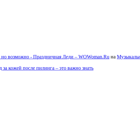
, но возможно - Праздничная Леди – WOWoman.Ru
на
Музыкальн
д за кожей после пилинга – это важно знать